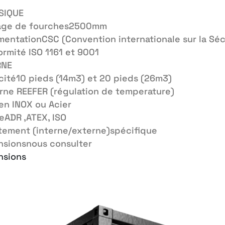
SIQUE
age de fourches
2500mm
mentation
CSC (Convention internationale sur la Sé
ormité
ISO 1161 et 9001
RNE
cité
10 pieds (14m3) et 20 pieds (26m3)
rne REEFER (régulation de temperature)
en INOX ou Acier
e
ADR ,ATEX, ISO
tement (interne/externe)
spécifique
nsions
nous consulter
nsions