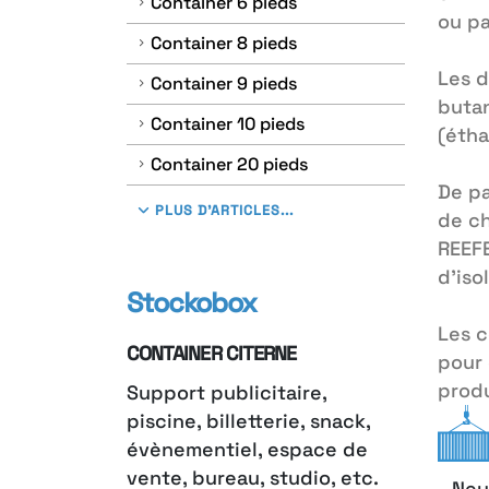
Container 6 pieds
ou pa
Container 8 pieds
Les d
Container 9 pieds
butan
Container 10 pieds
(étha
Container 20 pieds
De pa
PLUS D'ARTICLES...
de ch
REEFE
d’iso
Stockobox
Les c
CONTAINER CITERNE
pour 
produ
Support publicitaire,
piscine, billetterie, snack,
évènementiel, espace de
vente, bureau, studio, etc.
- Neu