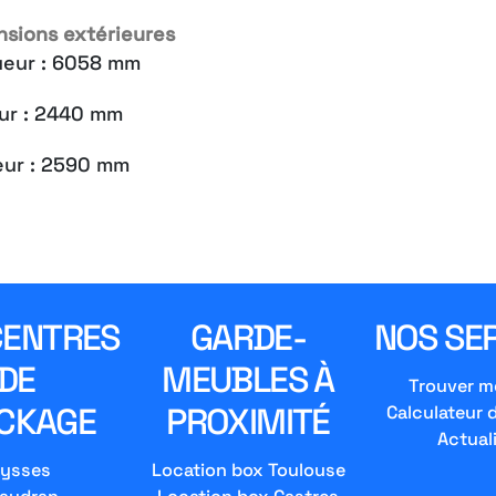
sions extérieures
ueur
: 6058 mm
eur
: 2440 mm
eur
: 2590 mm
CENTRES
GARDE-
NOS SE
DE
MEUBLES À
Trouver m
CKAGE
PROXIMITÉ
Calculateur 
Actual
ysses
Location box Toulouse