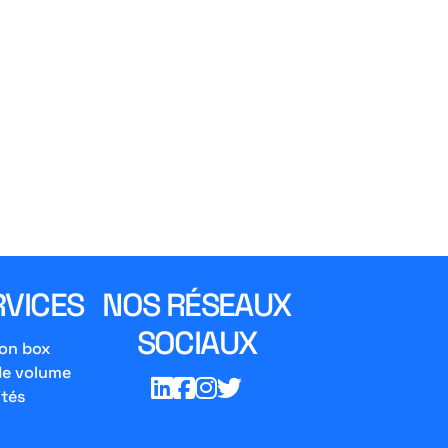
RVICES
NOS RÉSEAUX
SOCIAUX
on box
de volume
ités