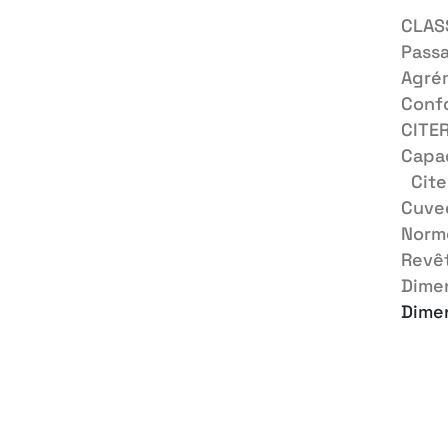
CLAS
Pass
Agré
Conf
CITE
Capa
Cite
Cuve
Norm
Revê
Dime
Dime