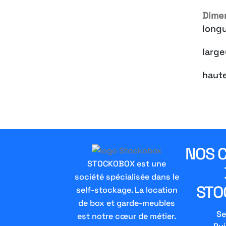
Dimen
long
larg
haut
NOS 
STOCKOBOX est une
société spécialisée dans le
STO
self-stockage. La location
de box et garde-meubles
Se
est notre cœur de métier.