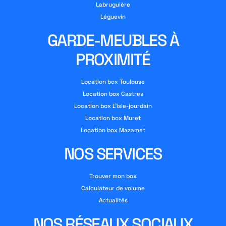
Labruguière
Léguevin
GARDE-MEUBLES À
PROXIMITÉ
Location box Toulouse
Location box Castres
Location box L’isle-jourdain
Location box Muret
Location box Mazamet
NOS SERVICES
Trouver mon box
Calculateur de volume
Actualités
NOS RÉSEAUX SOCIAUX