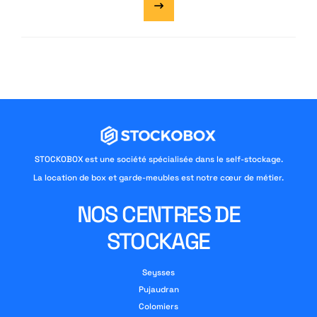
STOCKOBOX est une société spécialisée dans le self-stockage.
La location de box et garde-meubles est notre cœur de métier.
NOS CENTRES DE
STOCKAGE
Seysses
Pujaudran
Colomiers